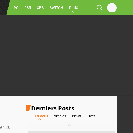
PC
PS5
XBS
SWITCH
PLUS
Derniers Posts
Fil d'actu
Articles
News
Lives
ier 2011