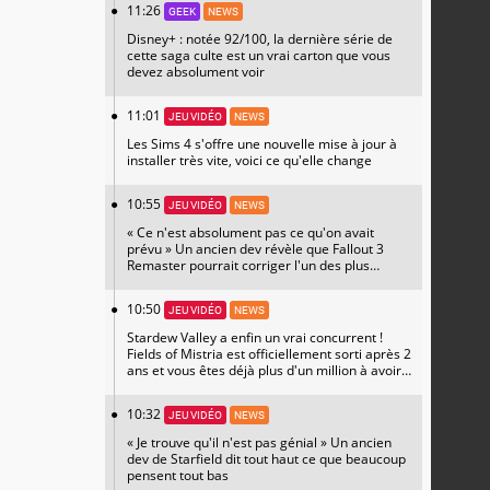
11:26
GEEK
NEWS
Disney+ : notée 92/100, la dernière série de
cette saga culte est un vrai carton que vous
devez absolument voir
11:01
JEU VIDÉO
NEWS
Les Sims 4 s'offre une nouvelle mise à jour à
installer très vite, voici ce qu'elle change
10:55
JEU VIDÉO
NEWS
« Ce n'est absolument pas ce qu'on avait
prévu » Un ancien dev révèle que Fallout 3
Remaster pourrait corriger l'un des plus
grands regrets de l'équipe
10:50
JEU VIDÉO
NEWS
Stardew Valley a enfin un vrai concurrent !
Fields of Mistria est officiellement sorti après 2
ans et vous êtes déjà plus d'un million à avoir
succombé
10:32
JEU VIDÉO
NEWS
« Je trouve qu'il n'est pas génial » Un ancien
dev de Starfield dit tout haut ce que beaucoup
pensent tout bas