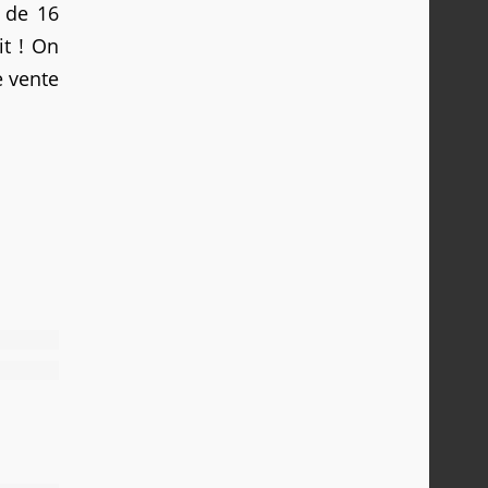
r de 16
it ! On
e vente