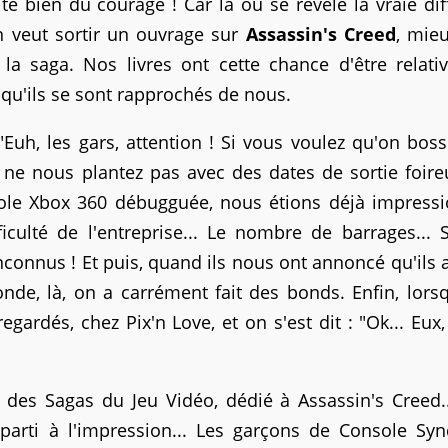
te bien du courage ! Car là où se révèle la vraie diff
on veut sortir un ouvrage sur
Assassin's Creed
, mie
 la saga. Nos livres ont cette chance d'être relat
 qu'ils se sont rapprochés de nous.
"Euh, les gars, attention ! Si vous voulez qu'on bos
t, ne nous plantez pas avec des dates de sortie foire
sole Xbox 360 débugguée, nous étions déjà impressi
culté de l'entreprise... Le nombre de barrages... 
nconnus ! Et puis, quand ils nous ont annoncé qu'ils 
de, là, on a carrément fait des bonds. Enfin, lors
ardés, chez Pix'n Love, et on s'est dit : "Ok... Eux, 
des Sagas du Jeu Vidéo, dédié à Assassin's Creed..
 parti à l'impression... Les garçons de Console Sy