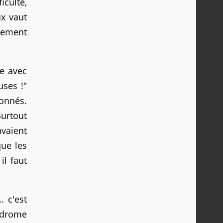
iculté,
ux vaut
ivement
se avec
uses !"
onnés.
Surtout
avaient
que les
il faut
. c'est
ndrome