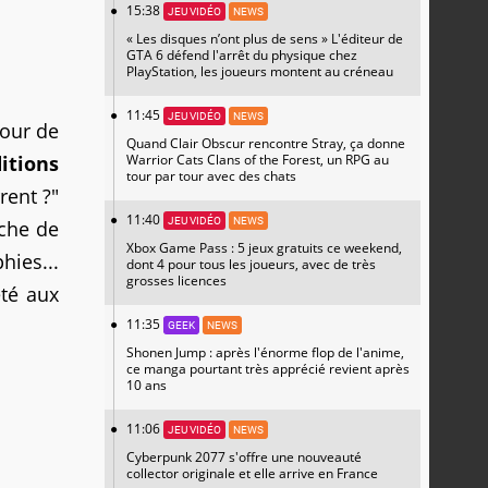
15:38
JEU VIDÉO
NEWS
« Les disques n’ont plus de sens » L'éditeur de
GTA 6 défend l'arrêt du physique chez
PlayStation, les joueurs montent au créneau
11:45
JEU VIDÉO
NEWS
pour de
Quand Clair Obscur rencontre Stray, ça donne
itions
Warrior Cats Clans of the Forest, un RPG au
tour par tour avec des chats
rent ?"
11:40
JEU VIDÉO
NEWS
iche de
Xbox Game Pass : 5 jeux gratuits ce weekend,
hies...
dont 4 pour tous les joueurs, avec de très
grosses licences
êté aux
11:35
GEEK
NEWS
Shonen Jump : après l'énorme flop de l'anime,
ce manga pourtant très apprécié revient après
10 ans
11:06
JEU VIDÉO
NEWS
Cyberpunk 2077 s'offre une nouveauté
collector originale et elle arrive en France