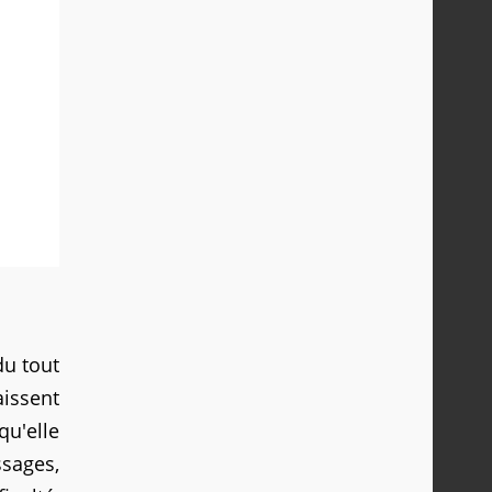
du tout
issent
qu'elle
ssages,