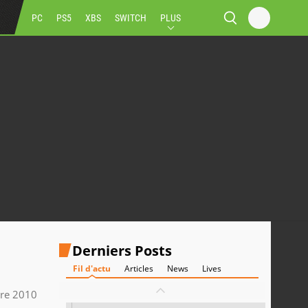
PC
PS5
XBS
SWITCH
PLUS
Derniers Posts
Fil d'actu
Articles
News
Lives
re 2010