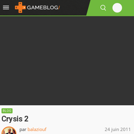
BLOG
Crysis 2
par
balaziouf
24 juin 2011