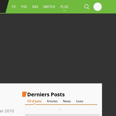
PC
PS5
XBS
SWITCH
PLUS
Derniers Posts
Fil d'actu
Articles
News
Lives
ier 2010