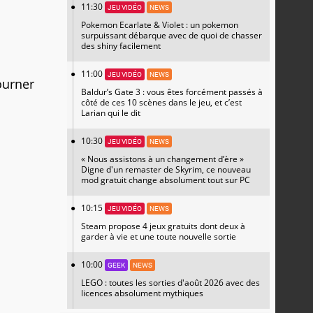
11:30
JEU VIDÉO
NEWS
Pokemon Ecarlate & Violet : un pokemon
surpuissant débarque avec de quoi de chasser
des shiny facilement
11:00
JEU VIDÉO
NEWS
ourner
Baldur’s Gate 3 : vous êtes forcément passés à
côté de ces 10 scènes dans le jeu, et c’est
Larian qui le dit
10:30
JEU VIDÉO
NEWS
« Nous assistons à un changement d’ère »
Digne d'un remaster de Skyrim, ce nouveau
mod gratuit change absolument tout sur PC
10:15
JEU VIDÉO
NEWS
Steam propose 4 jeux gratuits dont deux à
garder à vie et une toute nouvelle sortie
10:00
GEEK
NEWS
LEGO : toutes les sorties d'août 2026 avec des
licences absolument mythiques