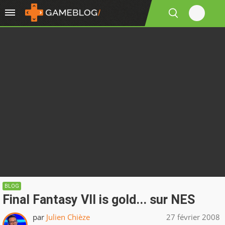
BLOG
Final Fantasy VII is gold... sur NES
par
Julien Chièze
27 février 2008