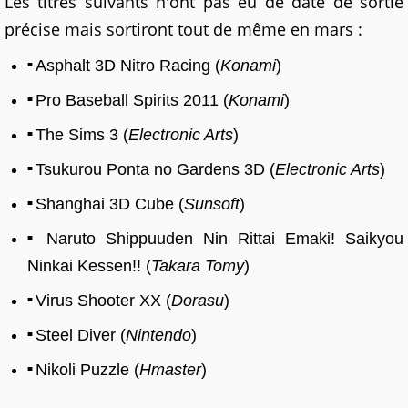
Les titres suivants n'ont pas eu de date de sortie
précise mais sortiront tout de même en mars :
Asphalt 3D Nitro Racing (
Konami
)
Pro Baseball Spirits 2011 (
Konami
)
The Sims 3 (
Electronic Arts
)
Tsukurou Ponta no Gardens 3D (
Electronic Arts
)
Shanghai 3D Cube (
Sunsoft
)
Naruto Shippuuden Nin Rittai Emaki! Saikyou
Ninkai Kessen!! (
Takara Tomy
)
Virus Shooter XX (
Dorasu
)
Steel Diver (
Nintendo
)
Nikoli Puzzle (
Hmaster
)