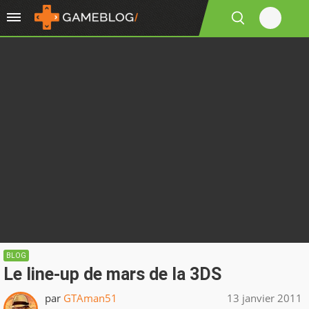
BLOG
Le line-up de mars de la 3DS
par
GTAman51
13 janvier 2011