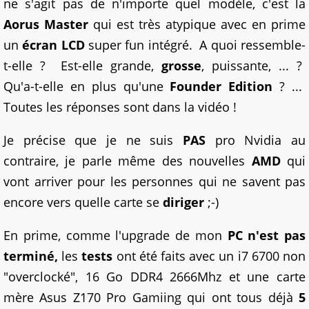
ne s'agit pas de n'importe quel modèle, c'est la
Aorus Master
qui est très atypique avec en prime
un
écran LCD
super fun intégré. A quoi ressemble-
t-elle ? Est-elle grande,
grosse
, puissante, ... ?
Qu'a-t-elle en plus qu'une
Founder Edition
? ...
Toutes les réponses sont dans la vidéo !
Je précise que je ne suis
PAS
pro Nvidia au
contraire, je parle même des nouvelles
AMD
qui
vont arriver pour les personnes qui ne savent pas
encore vers quelle carte se
diriger
;-)
En prime, comme l'upgrade de mon
PC
n'est pas
terminé,
les
tests
ont été faits avec un i7 6700 non
"overclocké", 16 Go DDR4 2666Mhz et une carte
mère Asus Z170 Pro Gamiing qui ont tous déjà
5