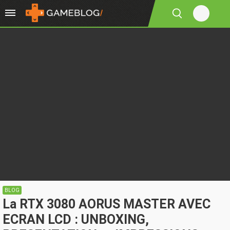
BLOG
La RTX 3080 AORUS MASTER AVEC
ECRAN LCD : UNBOXING,