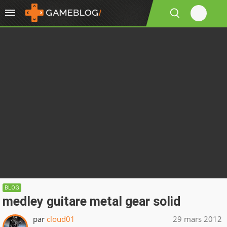
BLOG
medley guitare metal gear solid
par
cloud01
29 mars 2012