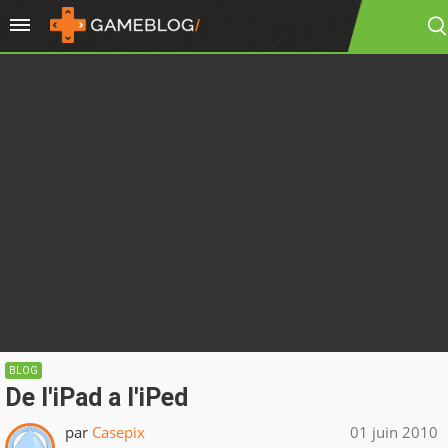
BLOG
De l'iPad a l'iPed
par
Casepix
01 juin 2010