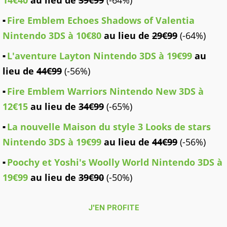
14€40
au lieu de
39€99
(-64%)
Fire Emblem Echoes Shadows of Valentia
Nintendo 3DS à
10€80
au lieu de
29€99
(-64%)
L'aventure Layton Nintendo 3DS à
19€99
au
lieu de
44€99
(-56%)
Fire Emblem Warriors Nintendo New 3DS à
12€15
au lieu de
34€99
(-65%)
La nouvelle Maison du style 3 Looks de stars
Nintendo 3DS à
19€99
au lieu de
44€99
(-56%)
Poochy et Yoshi's Woolly World Nintendo 3DS à
19€99
au lieu de
39€90
(-50%)
J'EN PROFITE