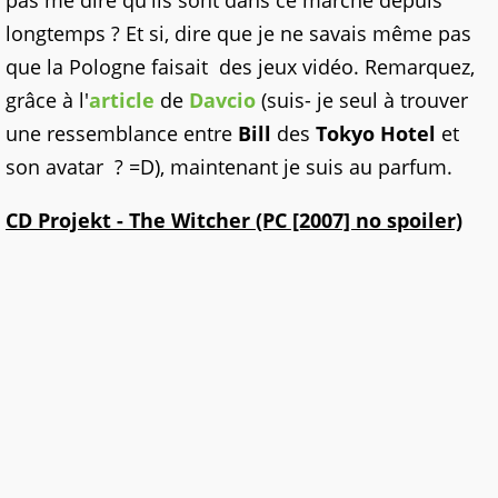
pas me dire qu'ils sont dans ce marché depuis
longtemps ? Et si, dire que je ne savais même pas
que la Pologne faisait des jeux vidéo. Remarquez,
grâce à l'
article
de
Davcio
(suis- je seul à trouver
une ressemblance entre
Bill
des
Tokyo Hotel
et
son avatar ? =D), maintenant je suis au parfum.
CD Projekt
- The Witcher (PC [2007] no spoiler)