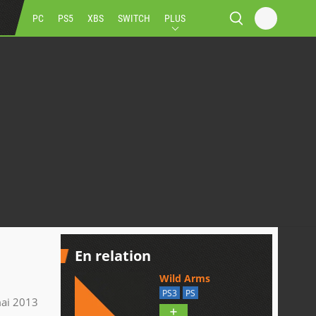
PC
PS5
XBS
SWITCH
PLUS
En relation
Wild Arms
PS3
PS
ai 2013