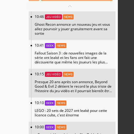
10:46
JEU VIDÉO
NEWS
Ghost Recon annonce un nouveau jeu et vous
allez pourvoir y jouer gratuitement avant sa
sortie
10:41
GEEK
NEWS
Fallout Saison 3 : de nouvelles images de la
série ont leaké et les fans ont fait une
découverte que même les joueurs les plus
hardcore n'attendaient pas
10:15
JEU VIDÉO
NEWS
Presque 20 ans après son annonce, Beyond
Good & Evil 2 détient le record le plus triste de
l’histoire du jeu vidéo et il pourrait bientôt être
prêt à faire de grandes annonces
10:10
GEEK
NEWS
LEGO : 20 sets de 2027 ont leaké pour cette
licence culte, c'est énorme
10:00
GEEK
NEWS