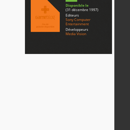
Disponible le
(31 décembre 1997)
Editeurs
Sony Computer
Entertainment
Développeurs
Media Vision