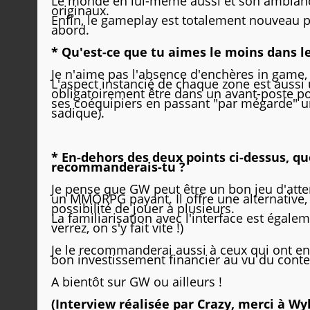
Le monde en lui-même aussi et son ambianc
originaux.
Enfin, le gameplay est totalement nouveau p
abord.
* Qu'est-ce que tu aimes le moins dans le
Je n'aime pas l'absence d'enchères in game
L'aspect instancié de chaque zone est aussi 
obligatoirement être dans un avant-poste po
ses coéquipiers en passant "par mégarde" un 
sadique).
* En-dehors des deux points ci-dessus, que
recommanderais-tu ?
Je pense que GW peut être un bon jeu d'atten
un MMORPG payant. Il offre une alternative, e
possibilité de jouer à plusieurs.
La familiarisation avec l'interface est égal
verrez, on s'y fait vite !)
Je le recommanderai aussi à ceux qui ont en
bon investissement financier au vu du conten
A bientôt sur GW ou ailleurs !
(Interview réalisée par Crazy, merci à Wy