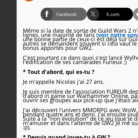
Facebook
X.com
Même si la date de sortie de Guild Wars 2 n'
lignes, une majorité de fans (
voir notre so
une bonne partie de ceux-ci est déjà sur G
autres se demandent souvent si cela vaut le
bonus apportés pour GW2.
C'est pourtant ce dans quoi s'est lancé Wyl
l'édification de ses camarades Furieux ;)
* Tout d'abord, qui es-tu ?
Je m'appelle Nicolas j'ai 27 ans.
Je suis membre de l'association FUREUR dep
d'abord in game sur Warhammer Online, par sa
ouvrir ses groupes aux pick-up que j'étais al
J'ai découvert l'univers MMORPG avec WoW,
pendant quatre ans et demi. J'ai ensuite j
Suite à la "non évolution" de ce jeu (que je
m'amuser et dans l'attente de GW2 je me su
:p).
* Depuis quand joues-tu à GW ?