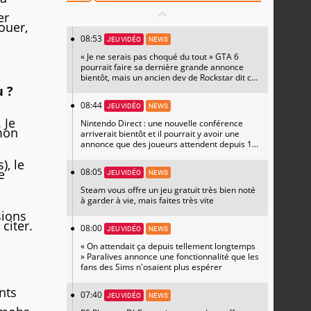
er
ouer,
08:53
JEU VIDÉO
NEWS
« Je ne serais pas choqué du tout » GTA 6
pourrait faire sa dernière grande annonce
bientôt, mais un ancien dev de Rockstar dit ce
que personne ne veut entendre
u ?
08:44
JEU VIDÉO
NEWS
 Je
Nintendo Direct : une nouvelle conférence
 mon
arriverait bientôt et il pourrait y avoir une
annonce que des joueurs attendent depuis 10
ans
), le
e
08:05
JEU VIDÉO
NEWS
Steam vous offre un jeu gratuit très bien noté
à garder à vie, mais faites très vite
sions
citer.
08:00
JEU VIDÉO
NEWS
« On attendait ça depuis tellement longtemps
» Paralives annonce une fonctionnalité que les
fans des Sims n'osaient plus espérer
nts
07:40
JEU VIDÉO
NEWS