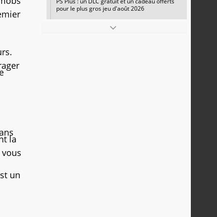
 mobs
PS Plus : un DLC gratuit et un cadeau offerts
pour le plus gros jeu d'août 2026
emier
rs.
rager
e
dans
nt la
t vous
st un