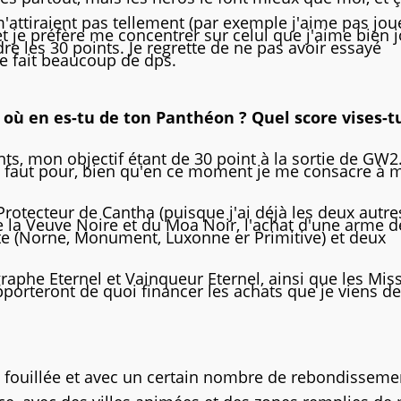
 m'attiraient pas tellement (par exemple j'aime pas jou
 et je préfère me concentrer sur celui que j'aime bien j
re les 30 points. Je regrette de ne pas avoir essayé
lle fait beaucoup de dps.
 où en es-tu de ton Panthéon ? Quel score vises-t
ints, mon objectif étant de 30 point à la sortie de GW2.
qu'il faut pour, bien qu'en ce moment je me consacre à
Protecteur de Cantha (puisque j'ai déjà les deux autres
de la Veuve Noire et du Moa Noir, l'achat d'une arme d
ite (Norne, Monument, Luxonne er Primitive) et deux
raphe Eternel et Vainqueur Eternel, ainsi que les Mis
orteront de quoi financer les achats que je viens de 
ès fouillée et avec un certain nombre de rebondisseme