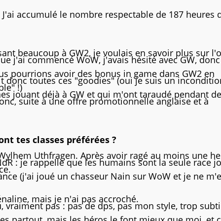
. J'ai accumulé le nombre respectable de 187 heures 
sant beaucoup à GW2, je voulais en savoir plus sur l'o
sque j'ai commencé WoW, j'avais hésité avec GW, donc
nous pourrions avoir des bonus in game dans GW2 en
t donc toutes ces "goodies" (oui je suis un inconditi
le" !)
nes jouant déjà à GW et qui m'ont taraudé pendant d
nc, suite à une offre promotionnelle anglaise et à
sont tes classes préférées ?
Wylhem Uthfragen. Après avoir ragé au moins une he
NdR : je rappelle que les humains sont la seule race j
ce.
ance (j'ai joué un chasseur Nain sur WoW et je ne m'
rénaline, mais je n'ai pas accroché.
u, vraiment pas : pas de dps, pas mon style, trop subti
es partout, mais les héros le font mieux que moi, et 