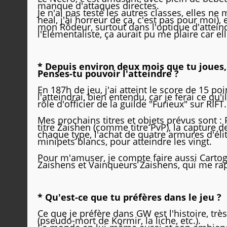
manque d'attaques directes.
Je n'ai pas testé les autres classes, elles ne
heal, j'ai horreur de ça, c'est pas pour moi),
mon Rôdeur, surtout dans l'optique d'atteind
l'Elémentaliste, ça aurait pu me plaire car e
* Depuis environ deux mois que tu joues,
Penses-tu pouvoir l'atteindre ?
En 187h de jeu, j'ai atteint le score de 15 po
l'atteindrai, bien entendu, car je ferai ce 
rôle d'officier de la guilde "Furieux" sur RIFT.
Mes prochains titres et objets prévus sont : 
titre Zaishen (comme titre PvP), la capture 
chaque type, l'achat de quatre armures d'él
minipets blancs, pour atteindre les vingt.
Pour m'amuser, je compte faire aussi Cartog
Zaishens et Vainqueurs Zaishens, qui me rapp
* Qu'est-ce que tu préfères dans le jeu ?
Ce que je préfère dans GW est l'histoire, tr
(pseudo-mort de Kormir, la liche, etc.).