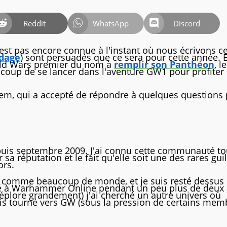
Reddit
WhatsApp
Discord
est pas encore connue à l'instant où nous écrivons c
ndage
) sont persuadés que ce sera pour cette année. E
uild Wars premier du nom à
remplir son Panthéon
, l
 coup de se lancer dans l'aventure GW1 pour profiter
hem, qui a accepté de répondre à quelques questions
uis septembre 2009. J'ai connu cette communauté to
 réputation et le fait qu'elle soit une des rares gui
ors.
 comme beaucoup de monde, et je suis resté dessus
oué à Warhammer Online pendant un peu plus de deux 
 déplore grandement) j'ai cherché un autre univers où
is tourné vers GW (sous la pression de certains mem