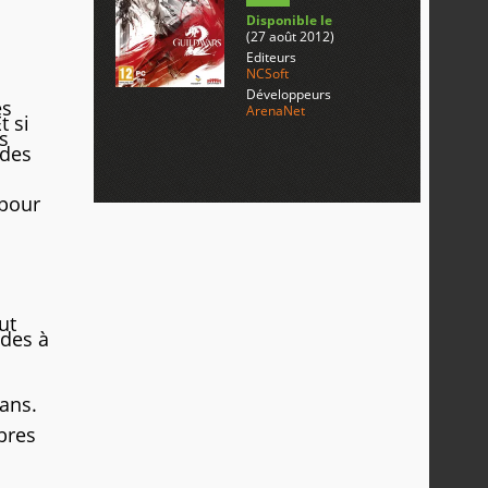
Disponible le
(27 août 2012)
Editeurs
NCSoft
Développeurs
es
ArenaNet
t si
es
 des
 pour
ut
ldes à
ans.
bres