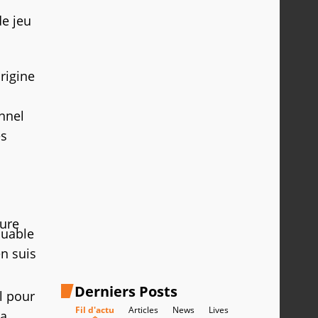
de jeu
rigine
onnel
es
ure
ouable
en suis
Derniers Posts
l pour
Fil d'actu
Articles
News
Lives
ça