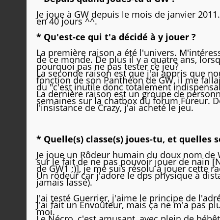
Je joue à GW depuis le mois de janvier 2011
en 40 jours ^^.
* Qu'est-ce qui t'a décidé à y jouer ?
La première raison a été l'univers. M'intéres
de ce monde. De plus il y a quatre ans, lor
pourquoi pas ne pas tester ce jeu?
La seconde raison est que j'ai appris que 
fonction de son Panthéon de GW, il me fallai
du "c'est inutile donc totalement indispensab
La dernière raison est un groupe de person
semaines sur la chatbox du forum Fureur. Do
l'insistance de Crazy, j'ai acheté le jeu.
* Quelle(s) classe(s) joues-tu, et quelles 
Je joue un Rôdeur humain du doux nom de 
sur le fait de ne pas pouvoir jouer de nain [
de GW1 ;)], je me suis résolu à jouer cette ra
Un rôdeur car j'adore le dps physique à dist
jamais lassé).
J'ai testé Guerrier, j'aime le principe de l'ad
J'ai fait un Envoûteur, mais ça ne m'a pas pl
moi.
Le Nécro, c'est amusant, avec plein de bébêt