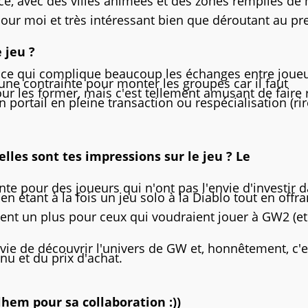
e, avec des villes animées et des zones remplies de
our moi et très intéressant bien que déroutant au pr
 jeu ?
, ce qui complique beaucoup les échanges entre joueu
une contrainte pour monter les groupes car il faut
ur les former, mais c'est tellement amusant de faire 
portail en pleine transaction ou respécialisation (rir
lles sont tes impressions sur le jeu ? Le
te pour des joueurs qui n'ont pas l'envie d'investir 
n étant à la fois un jeu solo à la Diablo tout en offra
ement un plus pour ceux qui voudraient jouer à GW2 (e
vie de découvrir l'univers de GW et, honnêtement, c'e
u et du prix d'achat.
lhem pour sa collaboration :))