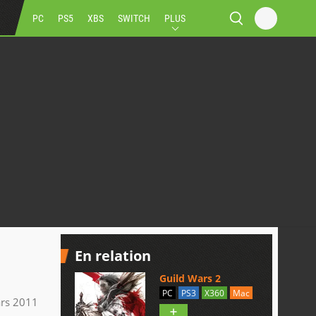
PC
PS5
XBS
SWITCH
PLUS
En relation
Guild Wars 2
PC
PS3
X360
Mac
rs 2011