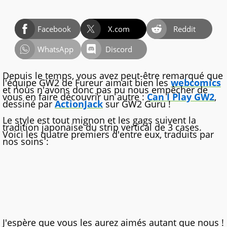
Facebook
X.com
Reddit
WhatsApp
Discord
Depuis le temps, vous avez peut-être remarqué que
l'équipe GW2 de Fureur aimait bien les
webcomics
et nous n'avons donc pas pu nous empêcher de
vous en faire découvrir un autre :
Can I Play GW2
,
dessiné par
ActionJack
sur GW2 Guru !
Le style est tout mignon et les gags suivent la
tradition japonaise du strip vertical de 3 cases.
Voici les quatre premiers d'entre eux, traduits par
nos soins :
J'espère que vous les aurez aimés autant que nous !