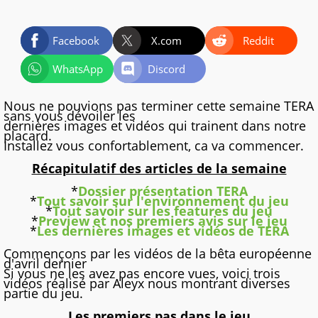
Facebook
X.com
Reddit
WhatsApp
Discord
Nous ne pouvions pas terminer cette semaine TERA
sans vous dévoiler les
dernières images et vidéos qui trainent dans notre
placard.
Installez vous confortablement, ca va commencer.
Récapitulatif des articles de la semaine
*
Dossier présentation TERA
*
Tout savoir sur l'environnement du jeu
*
Tout savoir sur les features du jeu
*
Preview et nos premiers avis sur le jeu
*
Les dernières images et vidéos de TERA
Commençons par les vidéos de la bêta européenne
d'avril dernier
Si vous ne les avez pas encore vues, voici trois
vidéos réalisé par Aleyx nous montrant diverses
partie du jeu.
Les premiers pas dans le jeu