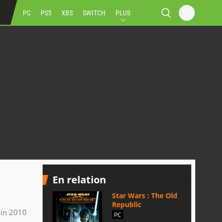
PC
PS5
XBS
SWITCH
PLUS
En relation
Star Wars : The Old
Republic
uin 2010
PC