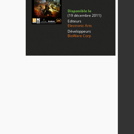
Disponible le
(19 décembre 2011)
Editeurs
Electronic Arts
Développeurs
BioWare Corp