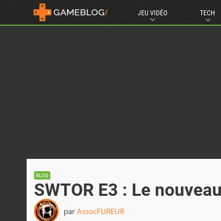
JEU VIDÉO
TECH
BLOG
SWTOR E3 : Le nouveau t
par
AssocFUREUR