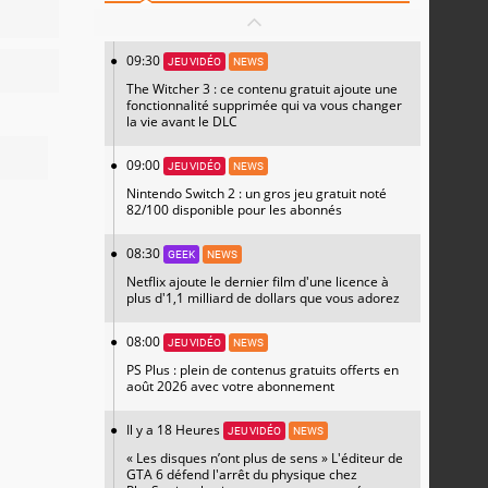
09:30
JEU VIDÉO
NEWS
The Witcher 3 : ce contenu gratuit ajoute une
fonctionnalité supprimée qui va vous changer
la vie avant le DLC
09:00
JEU VIDÉO
NEWS
Nintendo Switch 2 : un gros jeu gratuit noté
82/100 disponible pour les abonnés
08:30
GEEK
NEWS
Netflix ajoute le dernier film d'une licence à
plus d'1,1 milliard de dollars que vous adorez
08:00
JEU VIDÉO
NEWS
PS Plus : plein de contenus gratuits offerts en
août 2026 avec votre abonnement
Il y a 18 Heures
JEU VIDÉO
NEWS
« Les disques n’ont plus de sens » L'éditeur de
GTA 6 défend l'arrêt du physique chez