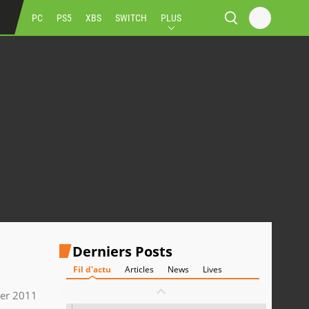
PC
PS5
XBS
SWITCH
PLUS
Derniers Posts
Fil d'actu
Articles
News
Lives
ier 2011