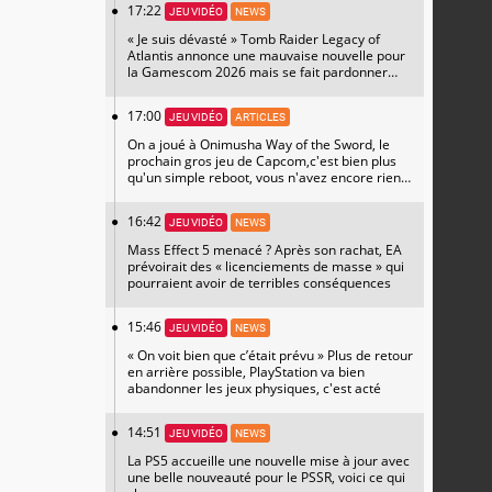
17:22
JEU VIDÉO
NEWS
« Je suis dévasté » Tomb Raider Legacy of
Atlantis annonce une mauvaise nouvelle pour
la Gamescom 2026 mais se fait pardonner
avec un magnifique artwork
17:00
JEU VIDÉO
ARTICLES
On a joué à Onimusha Way of the Sword, le
prochain gros jeu de Capcom,c'est bien plus
qu'un simple reboot, vous n'avez encore rien
vu
16:42
JEU VIDÉO
NEWS
Mass Effect 5 menacé ? Après son rachat, EA
prévoirait des « licenciements de masse » qui
pourraient avoir de terribles conséquences
15:46
JEU VIDÉO
NEWS
« On voit bien que c’était prévu » Plus de retour
en arrière possible, PlayStation va bien
abandonner les jeux physiques, c'est acté
14:51
JEU VIDÉO
NEWS
La PS5 accueille une nouvelle mise à jour avec
une belle nouveauté pour le PSSR, voici ce qui