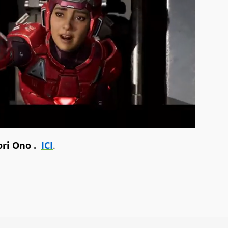
ori Ono .
ICI
.