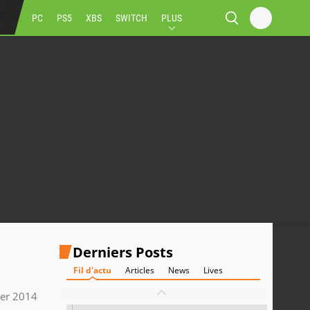
PC
PS5
XBS
SWITCH
PLUS
Derniers Posts
Fil d'actu
Articles
News
Lives
ier 2014