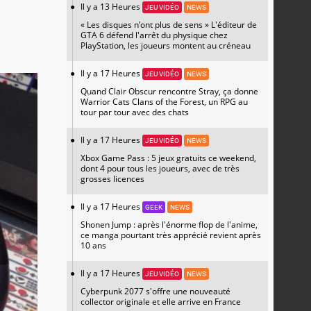
Il y a 13 Heures
JEU VIDÉO
NEWS
« Les disques n’ont plus de sens » L'éditeur de
GTA 6 défend l'arrêt du physique chez
PlayStation, les joueurs montent au créneau
Il y a 17 Heures
JEU VIDÉO
NEWS
Quand Clair Obscur rencontre Stray, ça donne
Warrior Cats Clans of the Forest, un RPG au
tour par tour avec des chats
Il y a 17 Heures
JEU VIDÉO
NEWS
Xbox Game Pass : 5 jeux gratuits ce weekend,
dont 4 pour tous les joueurs, avec de très
grosses licences
Il y a 17 Heures
GEEK
NEWS
Shonen Jump : après l'énorme flop de l'anime,
ce manga pourtant très apprécié revient après
10 ans
Il y a 17 Heures
JEU VIDÉO
NEWS
Cyberpunk 2077 s'offre une nouveauté
collector originale et elle arrive en France