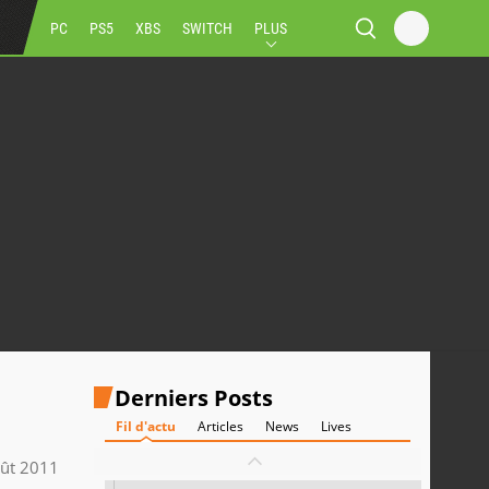
PC
PS5
XBS
SWITCH
PLUS
Derniers Posts
Fil d'actu
Articles
News
Lives
ût 2011