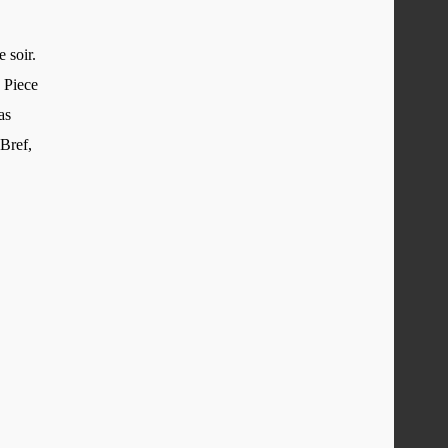
e soir.
e Piece
as
 Bref,