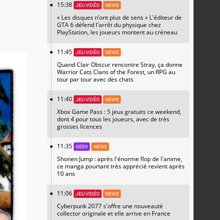
15:38
JEU VIDÉO
NEWS
« Les disques n’ont plus de sens » L'éditeur de
GTA 6 défend l'arrêt du physique chez
PlayStation, les joueurs montent au créneau
11:45
JEU VIDÉO
NEWS
Quand Clair Obscur rencontre Stray, ça donne
Warrior Cats Clans of the Forest, un RPG au
tour par tour avec des chats
11:40
JEU VIDÉO
NEWS
Xbox Game Pass : 5 jeux gratuits ce weekend,
dont 4 pour tous les joueurs, avec de très
grosses licences
11:35
GEEK
NEWS
Shonen Jump : après l'énorme flop de l'anime,
ce manga pourtant très apprécié revient après
10 ans
11:06
JEU VIDÉO
NEWS
Cyberpunk 2077 s'offre une nouveauté
collector originale et elle arrive en France