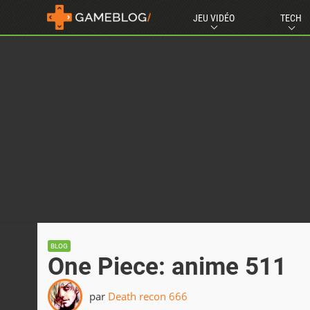
JEU VIDÉO
TECH
BLOG
One Piece: anime 511
par
Death recon 666