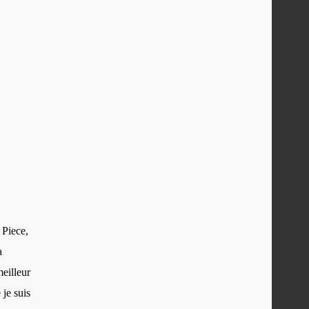
 Piece,
a
meilleur
 je suis