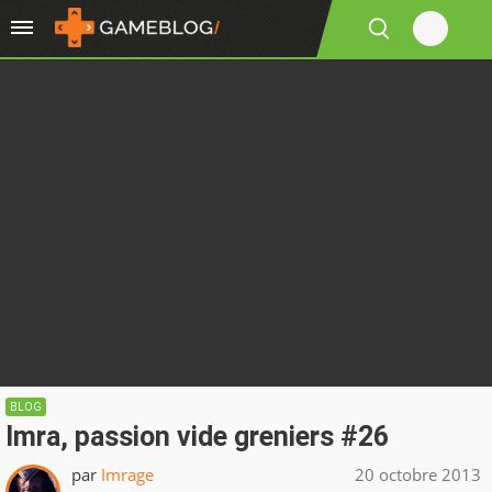
BLOG
Imra, passion vide greniers #26
par
Imrage
20 octobre 2013