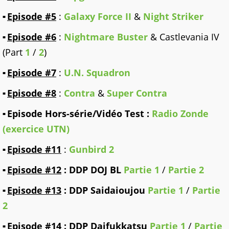
Episode #5
:
Galaxy Force II
&
Night Striker
Episode #6
:
Nightmare Buster
& Castlevania IV
(Part
1
/
2
)
Episode #7
:
U.N. Squadron
Episode #8
:
Contra
&
Super Contra
Episode Hors-série/Vidéo Test :
Radio Zonde
(exercice UTN)
Episode #11
:
Gunbird 2
Episode #12
: DDP DOJ BL
Partie 1
/
Partie 2
Episode #13
: DDP Saidaioujou
Partie 1
/
Partie
2
Episode #14
: DDP Daifukkatsu
Partie 1
/
Partie