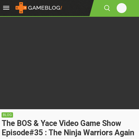
BLOG
The BOS & Yace Video Game Show
Episode#35 : The Ninja Warriors Again