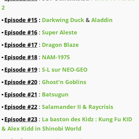
2
Episode #15
:
Darkwing Duck
&
Aladdin
Episode #16
:
Super Aleste
Episode #17
:
Dragon Blaze
Episode #18
:
NAM-1975
Episode #19
:
S-L sur NEO-GEO
Episode #20
:
Ghost'n Goblins
Episode #21
:
Batsugun
Episode #22
:
Salamander II & Raycrisis
Episode #23
:
La baston des Kidz : Kung Fu KID
& Alex Kidd in Shinobi World