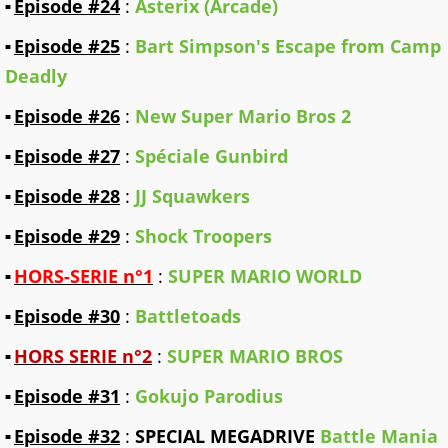
Episode #24
:
Asterix (Arcade)
Episode #25
:
Bart Simpson's Escape from Camp
Deadly
Episode #26
:
New Super Mario Bros 2
Episode #27
:
Spéciale Gunbird
Episode #28
:
JJ Squawkers
Episode #29
:
Shock Troopers
HORS-SERIE n°1
:
SUPER MARIO WORLD
Episode #30
:
Battletoads
HORS SERIE n°2
:
SUPER MARIO BROS
Episode #31
:
Gokujo Parodius
Episode #32
:
SPECIAL MEGADRIVE
Battle Mania