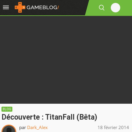
BLOG
Découverte : TitanFall (Bêta)
par
Dark_Alex
18 février 2014