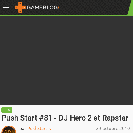
BLOG
Push Start #81 - DJ Hero 2 et Rapstar
par
PushStartTv
29 octobre 2010