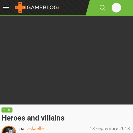
BLOG
Heroes and villains
par
askaelle
13 septembre 2013