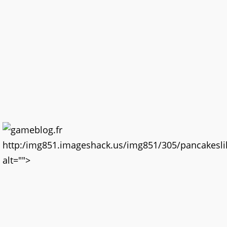
http:/img851.imageshack.us/img851/305/pancakesli
alt="">