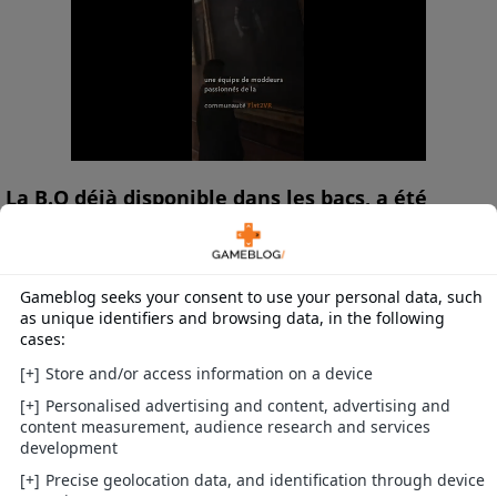
La B.O déjà disponible dans les bacs, a été
entièrement composée par les Frenchies.
Thomas Bangalter et Guy-Manuel de Homen
Christo, le duo de Daft Punk, expliquaient
récemment au magazine Dazed and Confuse
que « ce projet est de loin la chose la plus
difficile et la plus complexe » sur laquelle ils
avaient travaillée. « Nous savions dès le départ
que nous ne ferions pas cette BO avec deux