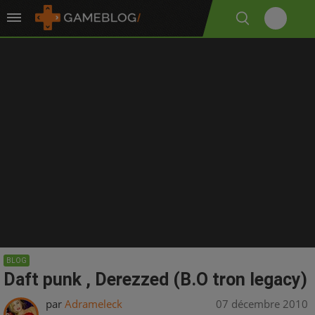
BLOG
Daft punk , Derezzed (B.O tron legacy)
par
Adrameleck
07 décembre 2010