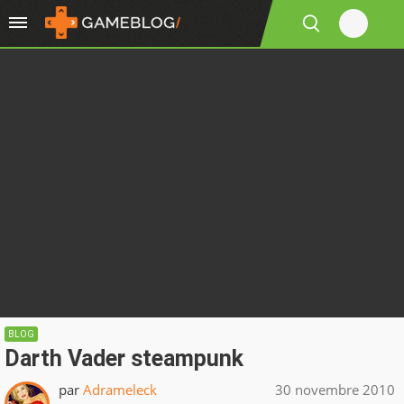
BLOG
Darth Vader steampunk
par
Adrameleck
30 novembre 2010