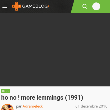
BLOG
ho no ! more lemmings (1991)
par
Adrameleck
01 décembre 2010