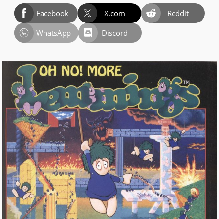
Facebook
X.com
Reddit
WhatsApp
Discord