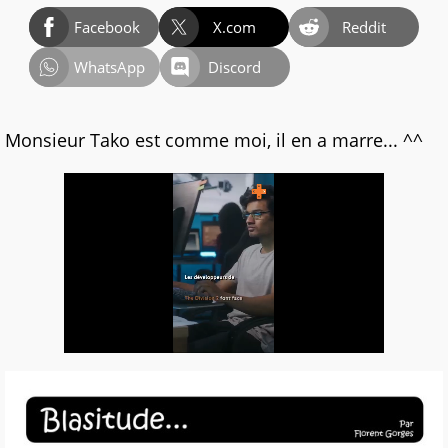
Facebook
X.com
Reddit
WhatsApp
Discord
Monsieur Tako est comme moi, il en a marre... ^^