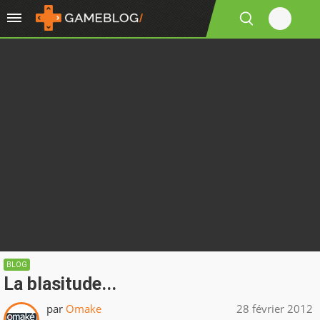
BLOG
La blasitude...
par
Omake
28 février 2012