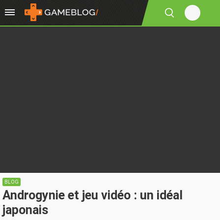
BLOG
Androgynie et jeu vidéo : un idéal
japonais