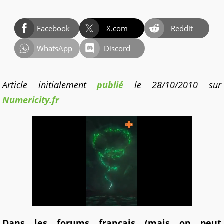
Facebook
X.com
Reddit
WhatsApp
Discord
Article initialement
publié
le 28/10/2010 sur
Numericity.fr
Dans les forums français (mais on peut