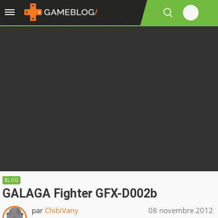
BLOG
GALAGA Fighter GFX-D002b
par
ChibiVany
08 novembre 2012