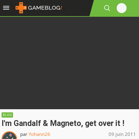
BLOG
I'm Gandalf & Magneto, get over it !
par
Yohann26
09 juin 2011