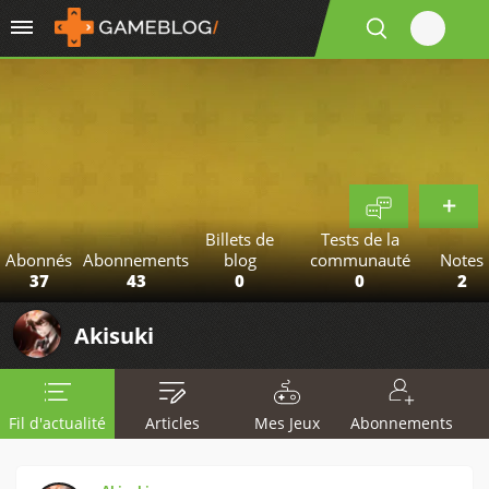
Billets de
Tests de la
Abonnés
Abonnements
blog
communauté
Notes
37
43
0
0
2
Akisuki
Fil d'actualité
Articles
Mes Jeux
Abonnements