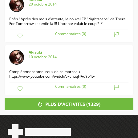
20 octobre 2014
Enfin ! Après des mois d'attente, le nouvel EP "Nightscape" de There
For Tomorrow est enfin là !!! L'attente valait le coup *-*
Commentaires (0)
Akisuki
10 octobre 2014
Complètement amoureux de ce morceau
https://www.youtube.com/watch?v=vnuqHAuYp4w
Commentaires (0)
PLUS D'ACTIVITÉS (
1329
)