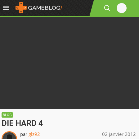
BLOG
DIE HARD 4
par
glz92
02 janvier 2012