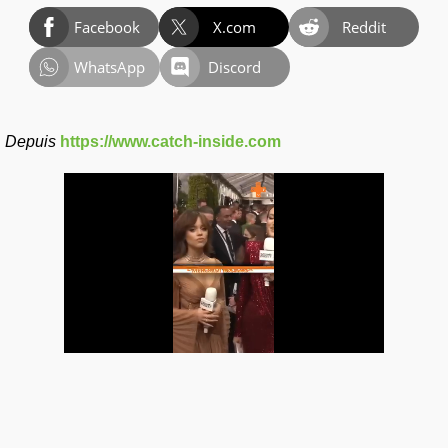
Facebook
X.com
Reddit
WhatsApp
Discord
Depuis
https://www.catch-inside.com