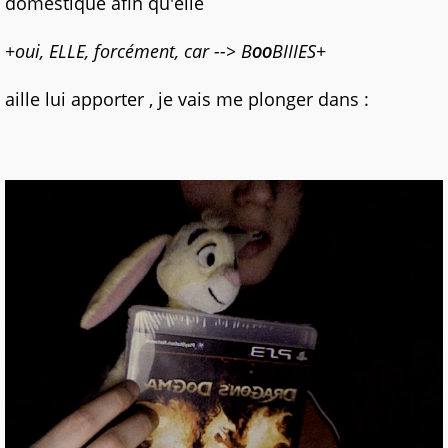
domestique afin qu'elle
+
oui, ELLE, forcément, car --> B
BIIIES
+
OO
aille lui apporter , je vais me plonger dans :