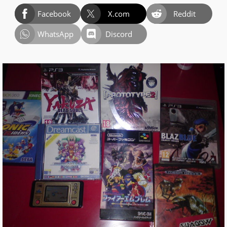
Facebook
X.com
Reddit
WhatsApp
Discord