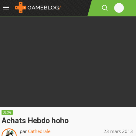
BLOG
Achats Hebdo hoho
par
Cathedrale
23 mars 2013