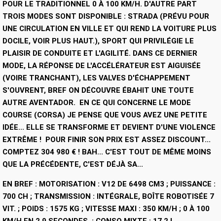
POUR LE TRADITIONNEL 0 À 100 KM/H. D'AUTRE PART
TROIS MODES SONT DISPONIBLE : STRADA (PRÉVU POUR
UNE CIRCULATION EN VILLE ET QUI REND LA VOITURE PLUS
DOCILE, VOIR PLUS HAUT.), SPORT QUI PRIVILÉGIE LE
PLAISIR DE CONDUITE ET L'AGILITÉ. DANS CE DERNIER
MODE, LA RÉPONSE DE L'ACCÉLÉRATEUR EST AIGUISÉE
(VOIRE TRANCHANT), LES VALVES D'ÉCHAPPEMENT
S'OUVRENT, BREF ON DÉCOUVRE ÉBAHIT UNE TOUTE
AUTRE AVENTADOR. EN CE QUI CONCERNE LE MODE
COURSE (CORSA) JE PENSE QUE VOUS AVEZ UNE PETITE
IDÉE... ELLE SE TRANSFORME ET DEVIENT D'UNE VIOLENCE
EXTRÊME ! POUR FINIR SON PRIX EST ASSEZ DISCOUNT...
COMPTEZ 304 980 € ! BAH... C'EST TOUT DE MÊME MOINS
QUE LA PRÉCÉDENTE, C'EST DÉJÀ SA...
EN BREF : MOTORISATION : V12 DE 6498 CM3 ; PUISSANCE :
700 CH ; TRANSMISSION : INTÉGRALE, BOÎTE ROBOTISÉE 7
VIT. ; POIDS : 1575 KG ; VITESSE MAXI : 350 KM/H ; 0 À 100