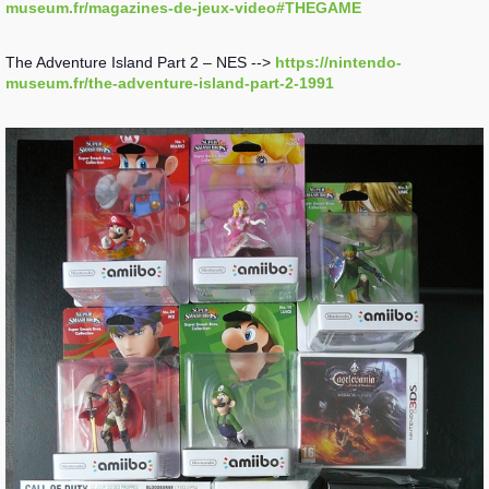
museum.fr/magazines-de-jeux-video#THEGAME
The Adventure Island Part 2 – NES -->
https://nintendo-
museum.fr/the-adventure-island-part-2-1991