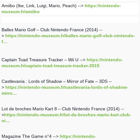
Amiibo (Ike, Link, Luigi, Mario, Peach) -->
https://nintendo-
museum.fr/amiibo
Balles Mario Golf – Club Nintendo France (2014) --
>
https://nintendo-museum.fr/balles-mario-golf-club-nintendo-
f…
Captain Toad Treasure Tracker – Wii U -->
https://nintendo-
museum.fr/captain-toad-treasure-tracker-2015
Castlevania : Lords of Shadow – Mirror of Fate – 3DS --
>
https://nintendo-museum.fr/castlevania-lords-of-shadow-
mirro…
Lot de broches Mario Kart 8 – Club Nintendo France (2014) --
>
https://nintendo-museum.fr/lot-de-broches-mario-kart-club-
ni…
Magazine The Game n°4 -->
https://nintendo-