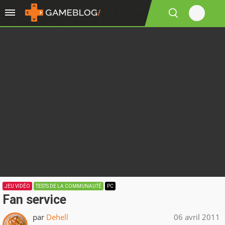
JEU VIDÉO
TESTS DE LA COMMUNAUTÉ
PC
Fan service
par
Dehell
06 avril 2011