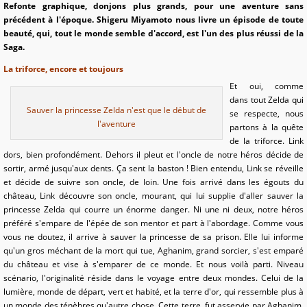
Refonte graphique, donjons plus grands, pour une aventure sans
précédent à l'époque. Shigeru Miyamoto nous livre un épisode de toute
beauté, qui, tout le monde semble d'accord, est l'un des plus réussi de la
Saga.
La triforce, encore et toujours
Et oui, comme
dans tout Zelda qui
Sauver la princesse Zelda n'est que le début de
se respecte, nous
l'aventure
partons à la quête
de la triforce. Link
dors, bien profondément. Dehors il pleut et l'oncle de notre héros décide de
sortir, armé jusqu'aux dents. Ça sent la baston ! Bien entendu, Link se réveille
et décide de suivre son oncle, de loin. Une fois arrivé dans les égouts du
château, Link découvre son oncle, mourant, qui lui supplie d'aller sauver la
princesse Zelda qui courre un énorme danger. Ni une ni deux, notre héros
préféré s'empare de l'épée de son mentor et part à l'abordage. Comme vous
vous ne doutez, il arrive à sauver la princesse de sa prison. Elle lui informe
qu'un gros méchant de la mort qui tue, Aghanim, grand sorcier, s'est emparé
du château et vise à s'emparer de ce monde. Et nous voilà parti. Niveau
scénario, l'originalité réside dans le voyage entre deux mondes. Celui de la
lumière, monde de départ, vert et habité, et la terre d'or, qui ressemble plus à
un monde des ténèbres qu'autre chose. Cette terre, fut asservie par Aghanim,