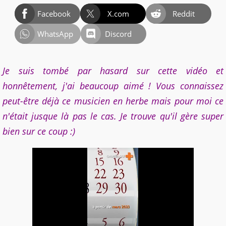
Facebook
X.com
Reddit
WhatsApp
Discord
Je suis tombé par hasard sur cette vidéo et
honnêtement, j'ai beaucoup aimé ! Vous connaissez
peut-être déjà ce musicien en herbe mais pour moi ce
n'était jusque là pas le cas. Je trouve qu'il gère super
bien sur ce coup :)