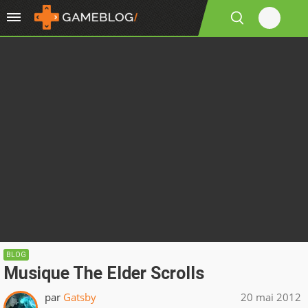
BLOG
Musique The Elder Scrolls
par
Gatsby
20 mai 2012