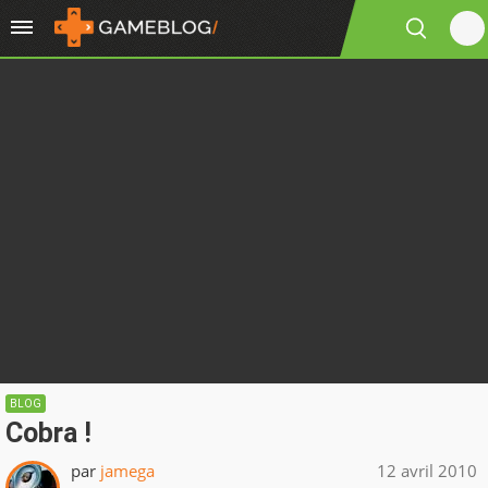
BLOG
Cobra !
par
jamega
12 avril 2010