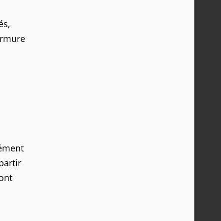
és,
armure
cément
artir
ont