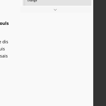
change
ouls
e dis
uis
 sais