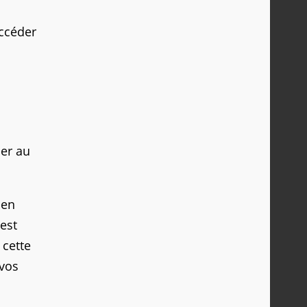
accéder
ser au
 en
est
 cette
 vos