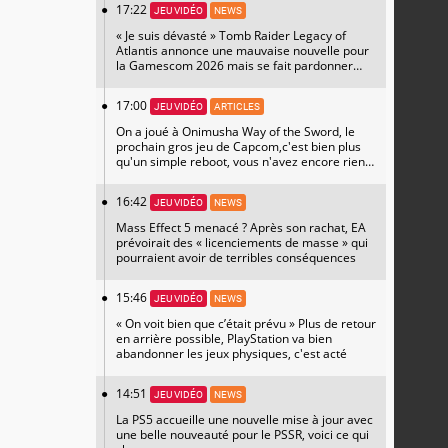
17:22
JEU VIDÉO
NEWS
« Je suis dévasté » Tomb Raider Legacy of
Atlantis annonce une mauvaise nouvelle pour
la Gamescom 2026 mais se fait pardonner
avec un magnifique artwork
17:00
JEU VIDÉO
ARTICLES
On a joué à Onimusha Way of the Sword, le
prochain gros jeu de Capcom,c'est bien plus
qu'un simple reboot, vous n'avez encore rien
vu
16:42
JEU VIDÉO
NEWS
Mass Effect 5 menacé ? Après son rachat, EA
prévoirait des « licenciements de masse » qui
pourraient avoir de terribles conséquences
15:46
JEU VIDÉO
NEWS
« On voit bien que c’était prévu » Plus de retour
en arrière possible, PlayStation va bien
abandonner les jeux physiques, c'est acté
14:51
JEU VIDÉO
NEWS
La PS5 accueille une nouvelle mise à jour avec
une belle nouveauté pour le PSSR, voici ce qui