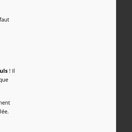
faut
uls
! Il
 que
ment
lée.