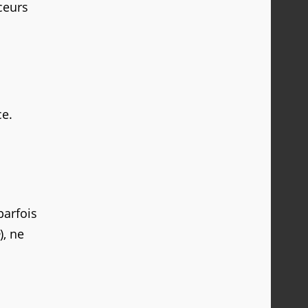
rceurs
ce.
parfois
), ne