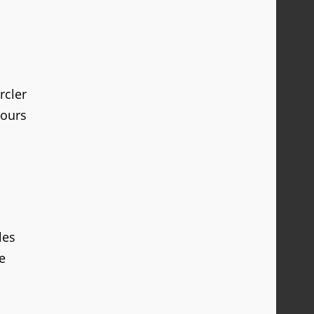
rcler
jours
les
e