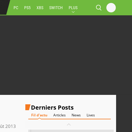
PC
PS5
XBS
SWITCH
PLUS
Derniers Posts
Fil d'actu
Articles
News
Lives
ût 2013