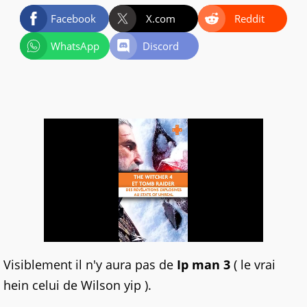
Facebook
X.com
Reddit
WhatsApp
Discord
Visiblement il n'y aura pas de
Ip man 3
( le vrai
hein celui de Wilson yip ).