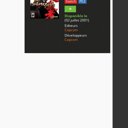
Switch
PS2
Disponible le
(02 juillet 2001)
Editeurs
Capcom
Développeurs
Capcom