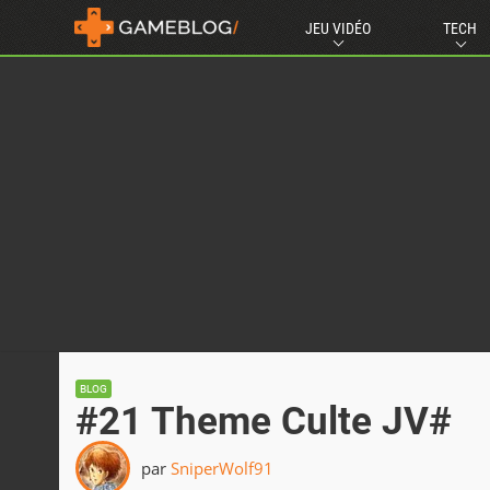
JEU VIDÉO
TECH
BLOG
#21 Theme Culte JV#
par
SniperWolf91