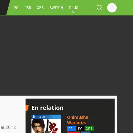
PC
PS5
XBS
SWITCH
PLUS
En relation
Onimusha :
Warlords
ai 2012
PS4
PC
XB1