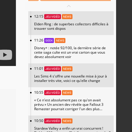
12:15
JEU VIDÉO
NEWS
Elden Ring : de superbes collectors difficiles à
trouver sont dispos
11:26
GEEK
NEWS
Disney+ : notée 92/100, la dernière série de
cette saga culte est un vrai carton que vous
devez absolument voir
11:01
JEU VIDÉO
NEWS
Les Sims 4 s'offre une nouvelle mise à jour à
installer très vite, voici ce qu'elle change
10:55
JEU VIDÉO
NEWS
« Ce n'est absolument pas ce qu'on avait
prévu » Un ancien dev révèle que Fallout 3
Remaster pourrait corriger l'un des plus
grands regrets de l'équipe
10:50
JEU VIDÉO
NEWS
Stardew Valley a enfin un vrai concurrent !