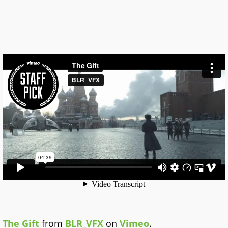
The Gift
from
BLR_VFX
on
Vimeo
.