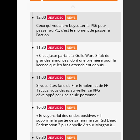
12:00
JEU VIDÉO
NEWS
Ceux qui voulaient boycotter la PS6 pour
passer au PC, c'est le moment de passer à
l'action
11:30
JEU VIDÉO
NEWS
« C'est juste parfait ! » Guild Wars 3 fait de
grandes annonces, dont une première pour la
licence que les fans attendaient depuis
longtemps
11:00
JEU VIDÉO
NEWS
Si vous êtes fans de Fire Emblem et de FF
Tactics, vous devez surveiller ce RPG
développé par une seule personne
10:00
JEU VIDÉO
NEWS
« Envoyons-lui des ondes positives » Il
supprime la partie de sa femme sur Red Dead
Redemption 2 puis appelle Arthur Morgan à
l'aide
09:30
JEU VIDÉO
NEWS