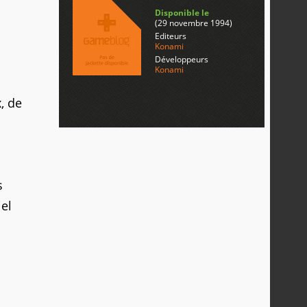
Disponible le
(29 novembre 1994)
Editeurs
Konami
Développeurs
Konami
, de
s
iel