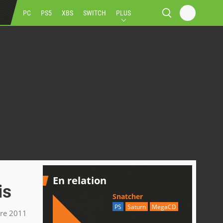
PC
PS5
XBS
SWITCH
PLUS
En relation
is
Snatcher
PS
Saturn
MegaCD
bre 2011