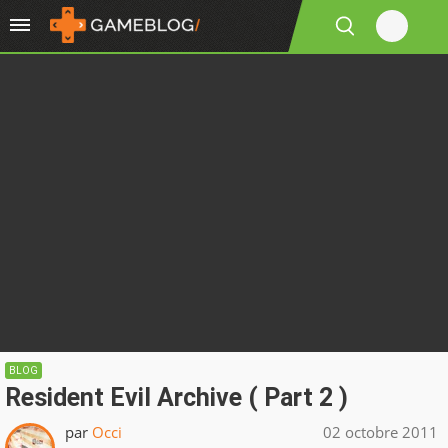
BLOG
Resident Evil Archive ( Part 2 )
par
Occi
02 octobre 2011