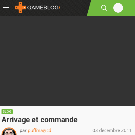
BLOG
Arrivage et commande
par
puffmagicd
03 décembre 2011