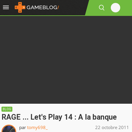
BLOG
RAGE ... Let's Play 14 : A la banque
par
tomy698_
22 octobre 2011